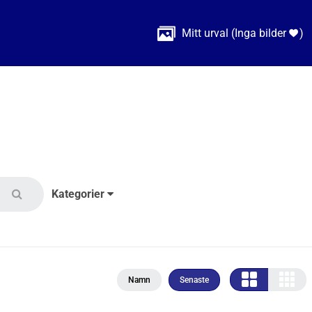

Mitt urval
(
Inga bilder
)

Kategorier
Namn
Senaste