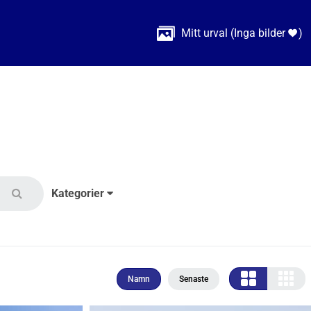

Mitt urval
(
Inga bilder
)

Kategorier
Namn
Senaste