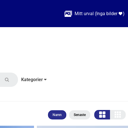

Mitt urval
(
Inga bilder
)

Kategorier
Namn
Senaste