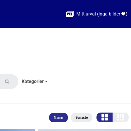

Mitt urval
(
Inga bilder
)

Kategorier
Namn
Senaste