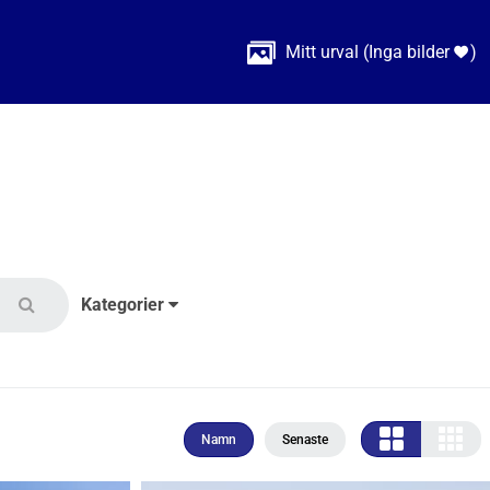

Mitt urval
(
Inga bilder
)

Kategorier
Namn
Senaste