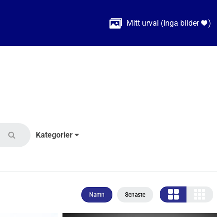

Mitt urval
(
Inga bilder
)

Kategorier
Namn
Senaste